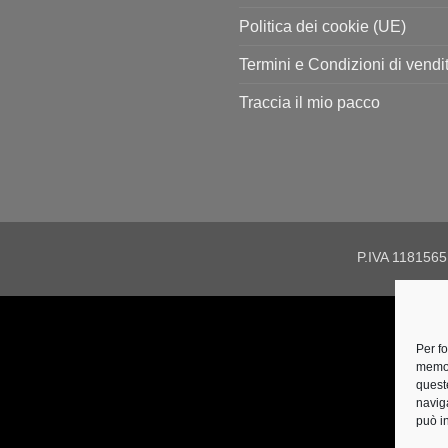
Politica dei cookie (UE)
Termini e Condizioni di vendi
Traccia il mio pacco
P.IVA 118156
Per f
memor
quest
navig
può i