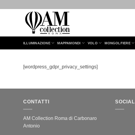
Salta
ai
contenuti
ILLUMINAZIONE
MAPPAMONDI
VOLO
MONGOLFIERE
[wordpress_gdpr_privacy_settings]
CONTATTI
SOCIAL
AM Collection Roma di Carbonaro
Antonio