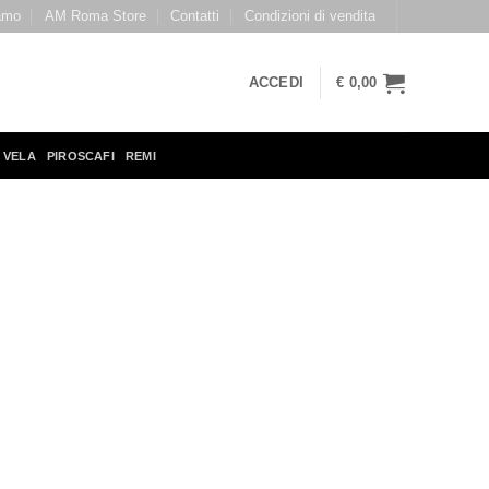
amo
AM Roma Store
Contatti
Condizioni di vendita
ACCEDI
€
0,00
 VELA
PIROSCAFI
REMI