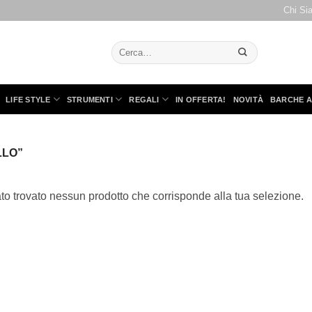
Chi Si
Cerca:
LIFE STYLE
STRUMENTI
REGALI
IN OFFERTA!
NOVITÀ
BARCHE A
LLO”
to trovato nessun prodotto che corrisponde alla tua selezione.