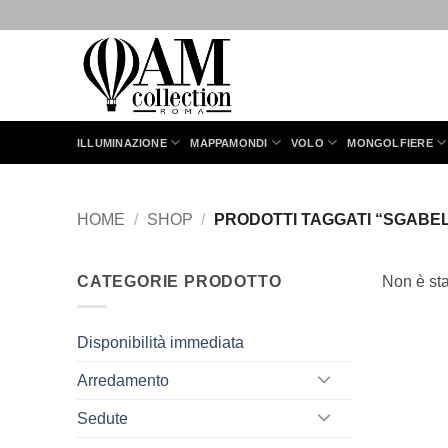
Salta
ai
contenuti
ILLUMINAZIONE
MAPPAMONDI
VOLO
MONGOLFIERE
HOME
/
SHOP
/
PRODOTTI TAGGATI “SGABE
CATEGORIE PRODOTTO
Non è sta
Disponibilità immediata
Arredamento
Sedute