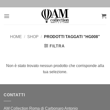
Salta
ai
contenuti
HOME
/
SHOP
/
PRODOTTI TAGGATI “HG008”
FILTRA
Non è stato trovato nessun prodotto che corrisponde alla
tua selezione.
CONTATTI
AM Collection Roma di Carbonaro Antonio