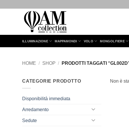
Salta
ai
contenuti
ILLUMINAZIONE
MAPPAMONDI
VOLO
MONGOLFIERE
HOME
/
SHOP
/
PRODOTTI TAGGATI “GL002D
CATEGORIE PRODOTTO
Non è sta
Disponibilità immediata
Arredamento
Sedute