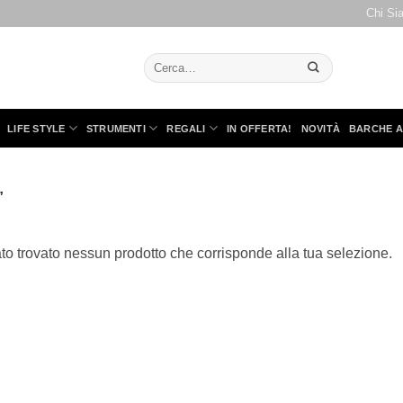
Chi Si
Cerca:
LIFE STYLE
STRUMENTI
REGALI
IN OFFERTA!
NOVITÀ
BARCHE A
”
to trovato nessun prodotto che corrisponde alla tua selezione.