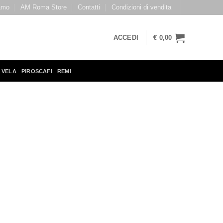
amo
AM Roma Store
Contatti
Condizioni di vendita
ACCEDI
€
0,00
 VELA
PIROSCAFI
REMI