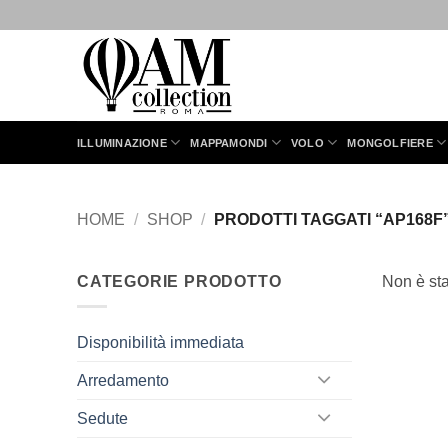
Salta
ai
contenuti
ILLUMINAZIONE
MAPPAMONDI
VOLO
MONGOLFIERE
HOME
/
SHOP
/
PRODOTTI TAGGATI “AP168F
CATEGORIE PRODOTTO
Non è sta
Disponibilità immediata
Arredamento
Sedute