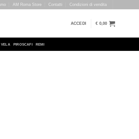
amo
AM Roma Store
Contatti
Condizioni di vendita
ACCEDI
€
0,00
 VELA
PIROSCAFI
REMI