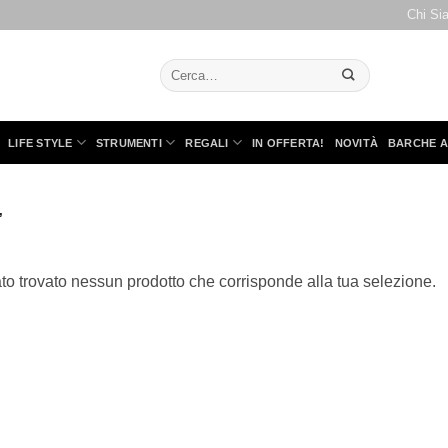
Chi Si
Cerca:
LIFE STYLE
STRUMENTI
REGALI
IN OFFERTA!
NOVITÀ
BARCHE A
”
to trovato nessun prodotto che corrisponde alla tua selezione.