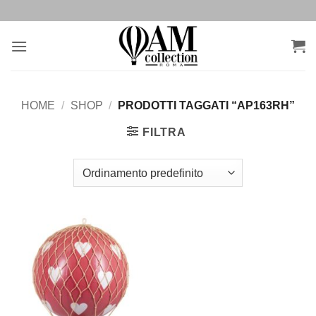
Salta
ai
contenuti
HOME
/
SHOP
/
PRODOTTI TAGGATI “AP163RH”
FILTRA