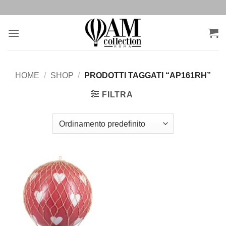
Salta
ai
contenuti
HOME
/
SHOP
/
PRODOTTI TAGGATI “AP161RH”
FILTRA