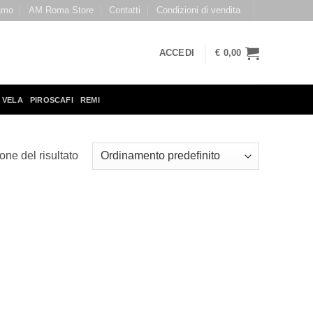
amo
AM Roma Store
Contatti
Condizioni di vendita
ACCEDI
€
0,00
 VELA
PIROSCAFI
REMI
one del risultato