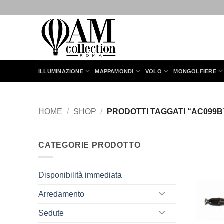
Salta
ai
contenuti
ILLUMINAZIONE
MAPPAMONDI
VOLO
MONGOLFIERE
HOME
/
SHOP
/
PRODOTTI TAGGATI “AC099B
CATEGORIE PRODOTTO
Disponibilità immediata
Arredamento
Sedute