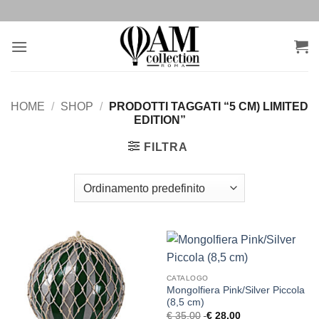
Salta
ai
contenuti
HOME
/
SHOP
/
PRODOTTI TAGGATI “5 CM) LIMITED
EDITION”
FILTRA
CATALOGO
Mongolfiera Pink/Silver Piccola
(8,5 cm)
€
35,00
€
28,00