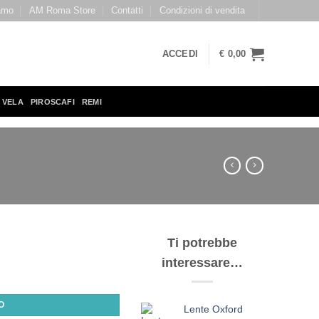
amo
AM Roma Store
Contatti
Condizioni di vendita
ACCEDI
€
0,00
 VELA
PIROSCAFI
REMI
Ti potrebbe
interessare…
O
Lente Oxford