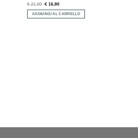
€
21,00
€
16,80
AGGIUNGI AL CARRELLO
CATALOG
Aereo So
€
1.167,
AGGIU