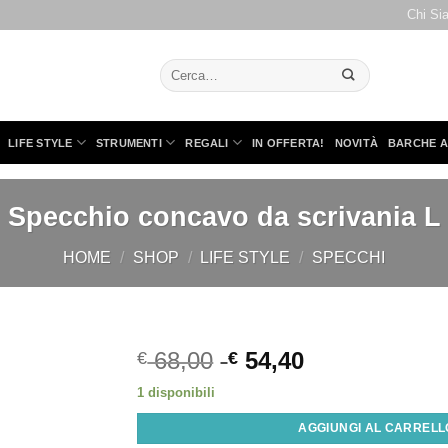
Chi Si
Cerca:
LIFE STYLE
STRUMENTI
REGALI
IN OFFERTA!
NOVITÀ
BARCHE A
Specchio concavo da scrivania L
HOME
/
SHOP
/
LIFE STYLE
/
SPECCHI
68,00
54,40
€
€
1 disponibili
AGGIUNGI AL CARRELL